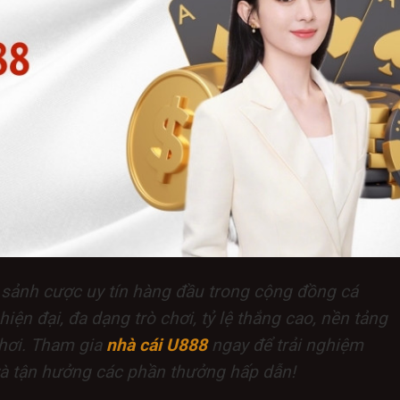
 sảnh cược uy tín hàng đầu trong cộng đồng cá
hiện đại, đa dạng trò chơi, tỷ lệ thắng cao, nền tảng
chơi. Tham gia
nhà cái U888
ngay để trải nghiệm
và tận hưởng các phần thưởng hấp dẫn!