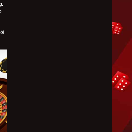
g,
p
ới