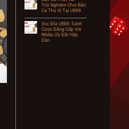
Trải Nghiệm Chơi Bắn
Cá Thú Vị Tại U888
Xóc Đĩa U888: Sảnh
Cược Đẳng Cấp Với
Nhiều Ưu Đãi Hấp
Dẫn