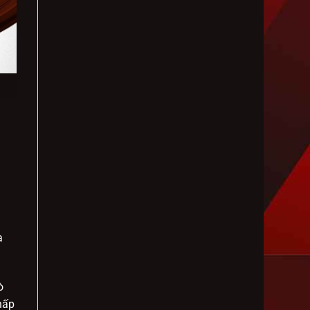
a
ò
hấp