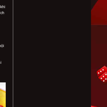
khi
ích
hội
i