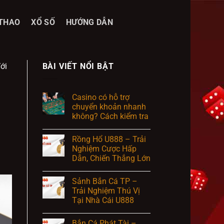
 THAO
XỔ SỐ
HƯỚNG DẪN
ới
BÀI VIẾT NỔI BẬT
Casino có hỗ trợ
chuyển khoản nhanh
không? Cách kiểm tra
Rồng Hổ U888 – Trải
Nghiệm Cược Hấp
Dẫn, Chiến Thắng Lớn
Sảnh Bắn Cá TP –
Trải Nghiệm Thú Vị
Tại Nhà Cái U888
Bắn Cá Phát Tài –