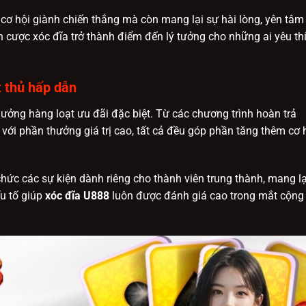
cơ hội giành chiến thắng mà còn mang lại sự hài lòng, yên tâm 
 cược xóc đĩa trở thành điểm đến lý tưởng cho những ai yêu th
t thủ hấp dẫn
ưởng hàng loạt ưu đãi đặc biệt. Từ các chương trình hoàn trả
 với phần thưởng giá trị cao, tất cả đều góp phần tăng thêm cơ 
hức các sự kiện dành riêng cho thành viên trung thành, mang lạ
ếu tố giúp
xóc đĩa U888
luôn được đánh giá cao trong mắt cộng